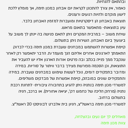
ובהתאם להנחיות.
כאמור, אין צורך להתכונן לקראת יום אבחון במכון תימה, אך מומלץ ללכת
לישון מוקדם ולהיות רגועים ורעננים.
תוצאות באבחון הן דיסקרטיות ומועברות למזמין האבחון בלבד.
עיון בתוצאות- מתאפשר בתאום מראש.
שיחת משוב – במרבית המקרים ניתן לתאם פגישה בה יינתן לך משוב על
ביצועיך ביום האבחון. השירות ניתן בתשלום.
קיימת אפשרות להשתמש במבחנים שעברת במכון תימה בכדי לבדוק
התאמתך לארגונים אחרים אליהם הנך מועמד/ת. הדבר יתאפשר רק לאחר
שנקבל ממך פנייה בכתב ובה פרטים אודות הארגון אליו יש להעביר את
התוצאות, וכן הסכמה מפורשת מצידך בדבר וויתור על סודיות. במידה
ומדובר בתפקידים דומים, נוכל לעשות שימוש במבחנים שעברת. במידה
והתפקידים שונים במובהק, קיימת אפשרות של מבדקים משלימים.
למשרדי מכון תימה בנתניה ניתן להגיע בתחבורה ציבורית- לתחנת רכבת
נתניה (מרחק הליכה של כחמש דק', יציאה אחורית). או ברכב, חניה
בתשלום ברחוב.
למשרדי מכון תימה בראשל"צ, חניון בית אלברט ז'בוניסקי 20 ראשל"צ.
מאחלים לך יום נעים ובהצלחה,
צוות מכון תימה