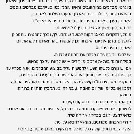
יום אבחון מלא מורכב משלושה חלקים עיקריים: מבחני נייר ועיפרון ושאלון
ביוגרפי, מבדקים ממוחשבים וראיון עומק. כמו כן, ייתכנו מבדקים נוספים
בהתאם לתפקיד ולדרישות הארגון מטעמו נשלחת לאבחון.
האבחון נערך באחד מסניפי מכון תימה: בנתניה או ראשל"צ.
יום האבחון נמשך על פי רוב בין 6 ל 8 שעות.
מומלץ להקדים בכ-15 דקות למועד שנקבע לך, ובכך להבטיח שתספיק
להשלים בזמן את יום האבחון וכן להבטיח שההתארגנות לקראת יום
האבחון תהיה נינוחה.
יש להצטייד בתעודה מזהה עם תמונה עדכנית.
במידה והינך בעל/ת צרכים מיוחדים – יש לדווח על כך מראש.
אם יש גורם כלשהו העשוי להקשות עליך בביצוע המבדקים, אנא ספר/י על
כך בתחילת היום. יתכן וניתן יהיה להתחשב בכך בעריכת המבחנים.
במקרים מסוימים תתבקש/י למלא שאלון מסוים מהבית (או לפני ההגעה
למכון או בסיומו של יום האבחון). במידה וכן, תקבלו הנחיות ברורות
בנושא.
בין המבחנים השונים יש הפסקות קצרות.
לרשותך פינת שתייה קרה וחמה וכיבוד קל, אך היות ומדובר בשהות ארוכה,
כדאי להצטייד גם בכריך / ארוחה קלה.
חדרי האבחון ממוזגים. מומלץ להביא עליונית.
הצלחה במבחנים עולה ככל שהללו מבוצעים באופן מושקע, בריכוז