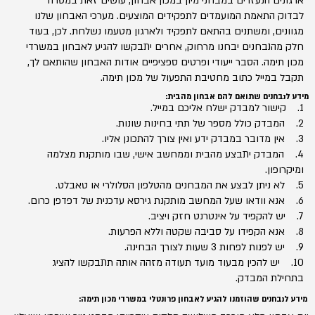
ארגונים הנעזרים במבחני מיון במכון אבחון, עושים זאת במטרה
לבדוק התאמת המועמדים לתפקידים המוצעים. מערכי האבחון שלנו
מגוונים, ומשתנים בהתאם לתפקיד ולארגון מטעמו נשלחת. לכן, בעוד
חלק מהנבחנים יבחנו מרחוק, אחרים יתבקשו להגיע לאבחון במשרדי
מכון תימה. הסבר ייעודי ופרטים ספציפיים אודות האבחון שהותאם לך,
תקבל במייל כתוב מחטיבת התפעול של מכון תימה.
מידע לנבחנים שתואם להם אבחון מהבית:
1. קישור למבדק ישלח אליכם במייל.
2. המבדק כולל מספר של תתי בחינות שונות.
3. אין מדובר במבדק ידע ואין צורך להתכונן אליו.
4. המבדק יתבצע מהבית וממחשב אישי, שבו מותקנת מצלמה
ומיקרופון.
5. לא ניתן לבצע את המבחנים מהטלפון הסלולרי או טאבלט.
6. אנא וודאו שעל המחשב מותקנת גירסא עדכנית של דפדפן כרום.
7. יש להקפיד על אינטרנט חזק ויציב.
8. אנא הקפידו על סביבה שקטה וללא הפרעות.
9. יש לפנות לפחות 3 שעות לצורך הבחינה.
10. יש להכין מבעוד מועד תעודה מזהה אותה תתבקשו להציג
בתחילת המבדק.
מידע לנבחנים שהוזמנו להגיע לאבחון פרונטלי במשרדי מכון תימה: