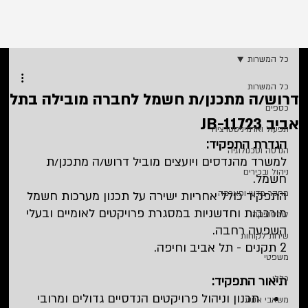
כל המשרות
כל המשרות
דרוש/ה מתכנן/ת חשמל לחברה מובילה בתל
כספים
אביב JB-11723
תפעול ואדמיניסטרציה
הגדרת התפקיד:
הנדסה וטכנולוגיה
למשרד מהנדסים ויועצים מוביל דרוש/ה מתכנן/ת 
ניהול ובכירים
חשמל. 
מחקר מדעי ופארמה
התפקיד כולל אחריות ישירה על תכנון מערכות חשמל 
מורכבות וחדשניות במסגרת פרויקטים לאומיים ובעלי 
לוגיסטיקה
השפעה רחבה.
שירות לקוחות
2 תקנים - תל אביב וחיפה.
משפטי
כללי
תיאור התפקיד:
תכנון וניהול פרויקטים הנדסיים גדולים ומרובי 
משאבי אנוש