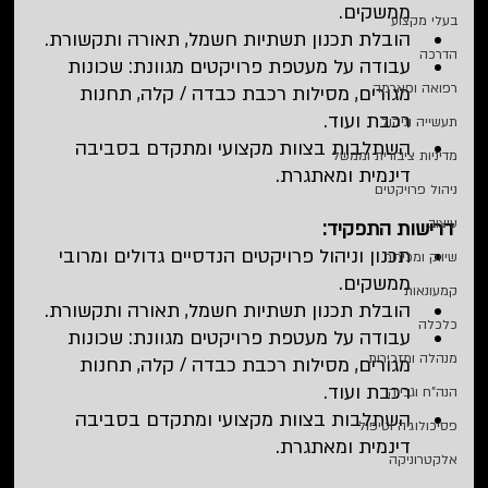
ממשקים.
בעלי מקצוע
הובלת תכנון תשתיות חשמל, תאורה ותקשורת.
הדרכה
עבודה על מעטפת פרויקטים מגוונת: שכונות 
רפואה ופארמה
מגורים, מסילות רכבת כבדה / קלה, תחנות 
רכבת ועוד.
תעשייה וניהול
השתלבות בצוות מקצועי ומתקדם בסביבה 
מדיניות ציבורית וממשל
דינמית ומאתגרת.
ניהול פרויקטים
עיצוב
דרישות התפקיד:
תכנון וניהול פרויקטים הנדסיים גדולים ומרובי 
שיווק ומכירות
ממשקים.
קמעונאות
הובלת תכנון תשתיות חשמל, תאורה ותקשורת.
כלכלה
עבודה על מעטפת פרויקטים מגוונת: שכונות 
מנהלה ומזכירות
מגורים, מסילות רכבת כבדה / קלה, תחנות 
רכבת ועוד.
הנה"ח וגבייה
השתלבות בצוות מקצועי ומתקדם בסביבה 
פסיכולוגיה וטיפול
דינמית ומאתגרת.
אלקטרוניקה