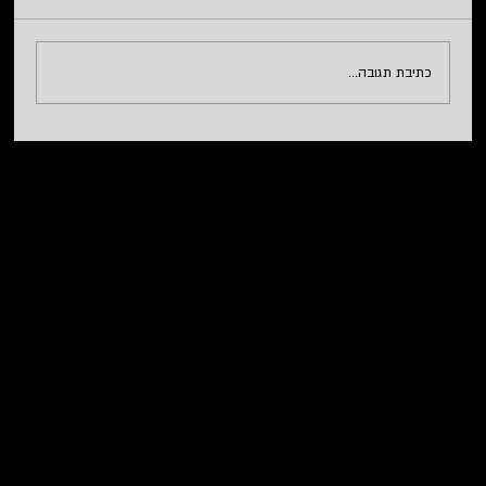
כתיבת תגובה...
דרוש/ה מנהל/ת רשת למחלקת מערכות מידע
בפתח תקווה JB-12483