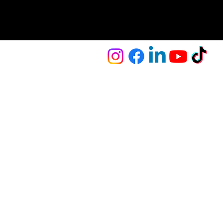
כתובת המכון:
רח' האורזים 8 נתניה 4201236
09-9578787
מדיניות פרטיות
קוד אתי
הצהרת נגישות
תנאי
השימוש