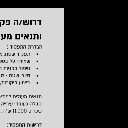
שירות לקוחות
משפטי
דרוש/ה פקח
ותנאים מעולים! 5
מדיניות ציבורית וממשל
ניה
הגדרת התפקיד :
תפקיד שטח, מל
פסיכולוגיה וטיפול
אלקטרוני
שמירה על בטיח
טיפול בפניות 
סיורי שטח - סיו
ביצוע ביקורות, 
תנאים מעולים למתאי
קבלה כעובדי עירייה 
שכר כ-11,000 ש"ח, קרן השתלמות וכל הוצאות הרכב, ביטוחים, ימי גיבוש והטבות רבות נוספות!!
דרישות התפקיד: