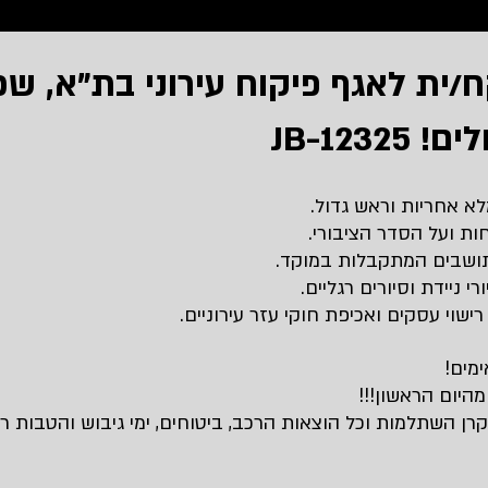
כללי
משאבי אנוש
בעלי מקצוע
הדרכה
רפואה ופאר
/ית לאגף פיקוח עירוני בת"א, שכ
JB-1232
ול פרויקטים
עיצוב
שיווק ומכירות
קמעונאות
כלכלה
א אחריות וראש גדול.
קה
רכב
שפות
מחשבים ותוכנה
ות ועל הסדר הציבורי.
תושבים המתקבלות במוקד.
רי ניידת וסיורים רגליים.
רישוי עסקים ואכיפת חוקי עזר עירוניים.
מים!
מהיום הראשון!!!