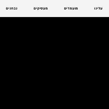
עלינו
מועמדים
מעסיקים
נבחנים
אדמיניסטרציה
הנדסה וטכנולוגיה
ניהול ובכירים
מחקר מדעי ו