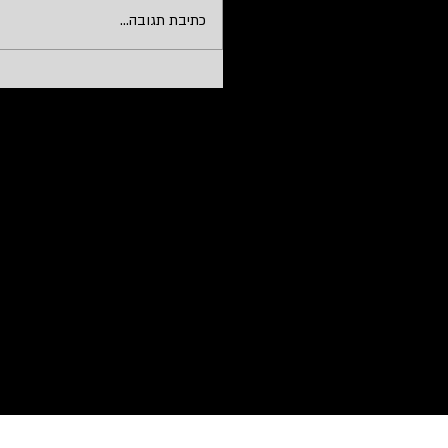
כתיבת תגובה...
דרוש/ה רכז/ת שירות למרכז
מידע במודיעין JB-12477