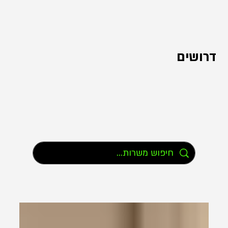
דרושים